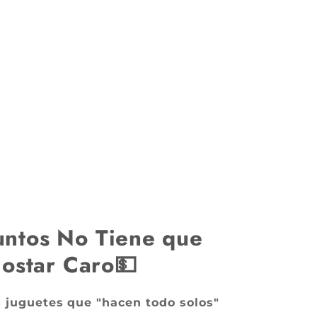
untos No Tiene que
ostar Caro💵
s juguetes que "hacen todo solos"