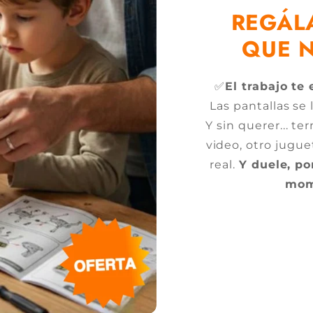
REGÁL
QUE 
✅
El trabajo te
Las pantallas se
Y sin querer... t
video, otro jugue
real.
Y duele, p
mom