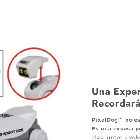
Una Exper
Recordará
PixelDog™️ no es
Es una excusa pe
algo juntos y vol