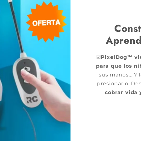
Const
Aprend
☑️
PixelDog™️ vi
para que los n
sus manos... Y 
presionarlo. De
cobrar vida 