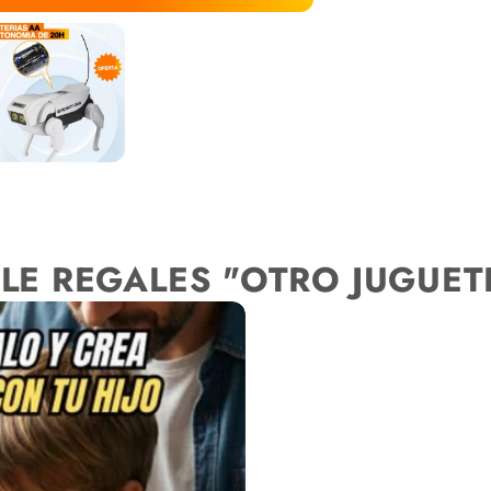
a
t
l
a
LE REGALES "OTRO JUGUET