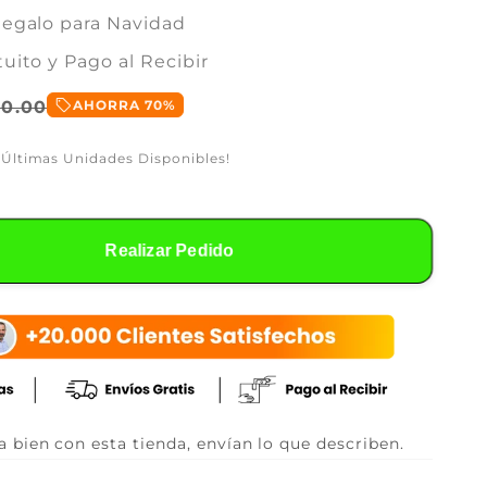
Regalo para Navidad
uito y Pago al Recibir
sell
20.00
AHORRA 70%
 Últimas Unidades Disponibles!
Realizar Pedido
 bien con esta tienda, envían lo que describen.