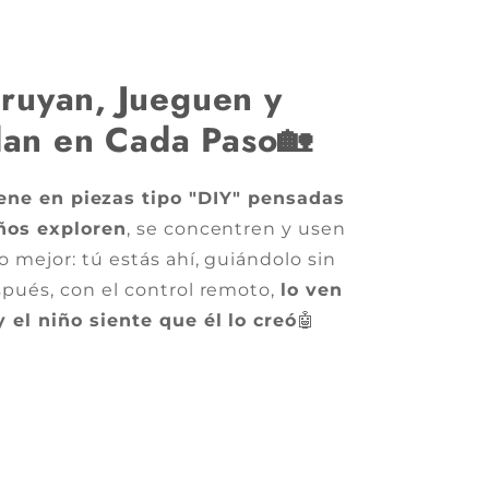
ruyan, Jueguen y
an en Cada Paso🏡
ene en piezas tipo "DIY" pensadas
iños exploren
, se concentren y usen
lo mejor: tú estás ahí, guiándolo sin
spués, con el control remoto,
lo ven
y el niño siente que él lo creó
🤖